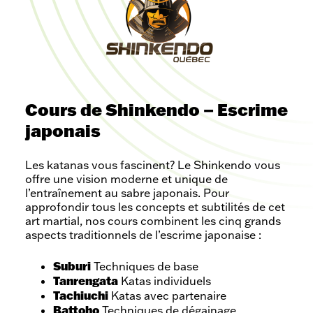
Activités
de
Cours de Shinkendo – Escrime
nos
japonais
partenaires
Les katanas vous fascinent? Le Shinkendo vous
offre une vision moderne et unique de
l’entraînement au sabre japonais. Pour
approfondir tous les concepts et subtilités de cet
art martial, nos cours combinent les cinq grands
aspects traditionnels de l’escrime japonaise :
Suburi
Techniques de base
Tanrengata
Katas individuels
Tachiuchi
Katas avec partenaire
Battoho
Techniques de dégainage