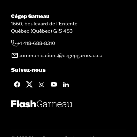
Cégep Garneau
1660, boulevard de l’Entente
Québec (Québec) G1S 4S3
+1 418-688-8310
communications@cegepgarneau.ca
Suivez-nous
facebook
twitter
googleplus
googleplus
googleplus