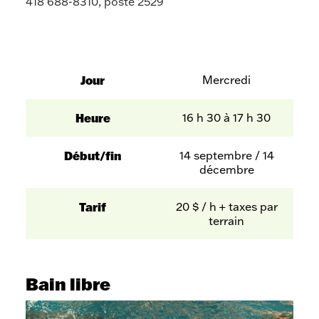
418 688-8310, poste 2529
Jour
Mercredi
Heure
16 h 30 à 17 h 30
Début/fin
14 septembre / 14
décembre
Tarif
20 $ / h + taxes par
terrain
Bain libre